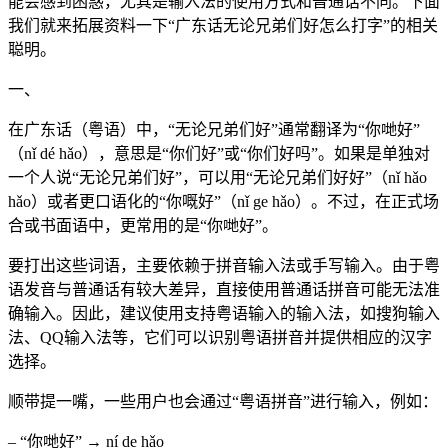
能会感到困惑，尤其是输入法的使用方式和普通话不同。下面
我们就来拓展资料一下“广东话无论兄弟们好怎么打字”的相关
聪明。
一、
在广东话（粤语）中，“无论兄弟们好”通常翻译为“你哋好”
（nǐ dé hǎo），意思是“你们好”或“你们好吗”。如果是单独对
一个人说“无论兄弟们好”，可以用“无论兄弟们好好”（nǐ hǎo
hǎo）或者更口语化的“你嘅好”（nǐ ge hǎo）。不过，在正式场
合或书面语中，更常用的是“你哋好”。
要打出这些词语，主要依赖于拼音输入法或手写输入。由于粤
语发音与普通话有较大差异，直接使用普通话拼音可能无法准
确输入。因此，建议使用支持粤语输入的输入法，如搜狗输入
法、QQ输入法等，它们可以识别粤语拼音并提供相应的汉字
选择。
顺带提一嘴，一些用户也会通过“粤语拼音”进行输入，例如：
– “你哋好” → ní de hǎo